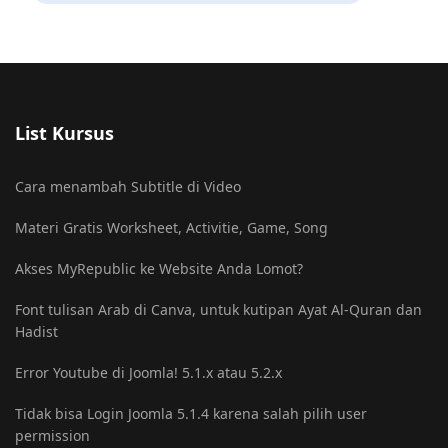
List Kursus
Cara menambah Subtitle di Video
Materi Gratis Worksheet, Activitie, Game, Song
Akses MyRepublic ke Website Anda Lomot?
Font tulisan Arab di Canva, untuk kutipan Ayat Al-Quran dan
Hadist
Error Youtube di Joomla! 5.1.x atau 5.2.x
Tidak bisa Login Joomla 5.1.4 karena salah pilih user
permission