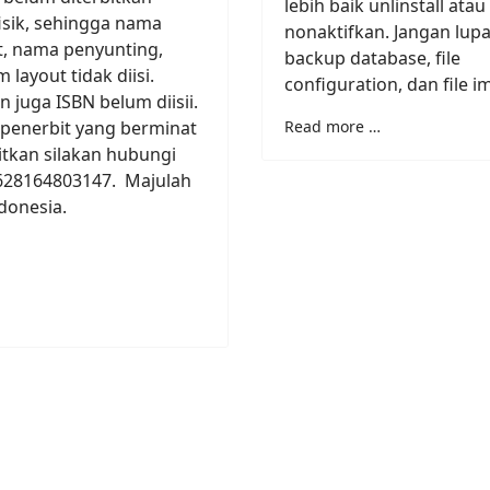
lebih baik unlinstall atau
isik, sehingga nama
nonaktifkan. Jangan lupa 
t, nama penyunting,
backup database, file
 layout tidak diisi.
configuration, dan file 
 juga ISBN belum diisii.
 penerbit yang berminat
Read more …
tkan silakan hubungi
28164803147. Majulah
donesia.