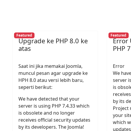
Featured
Featured
Upgrade ke PHP 8.0 ke
Error
atas
PHP 7
Saat ini jika memakai Joomla,
Error
muncul pesan agar upgrade ke
We have
HPH 8.0 atau versi lebih baru,
server i
seperti berikut:
is obsol
receives
We have detected that your
by its d
server is using PHP 7.4.33 which
Project
is obsolete and no longer
your sit
receives official security updates
which wi
by its developers. The Joomla!
updates 