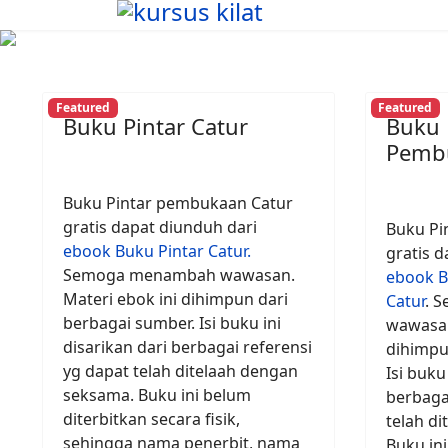
Featured
Featured
Buku Pintar Catur
Buku 
Pembu
Buku Pintar pembukaan Catur
gratis dapat diunduh dari
Buku Pi
ebook Buku Pintar Catur.
gratis d
Semoga menambah wawasan.
ebook
B
Materi ebok ini dihimpun dari
Catur
. 
berbagai sumber. Isi buku ini
wawasan
disarikan dari berbagai referensi
dihimpu
yg dapat telah ditelaah dengan
Isi buku
seksama. Buku ini belum
berbaga
diterbitkan secara fisik,
telah d
sehingga nama penerbit, nama
Buku ini