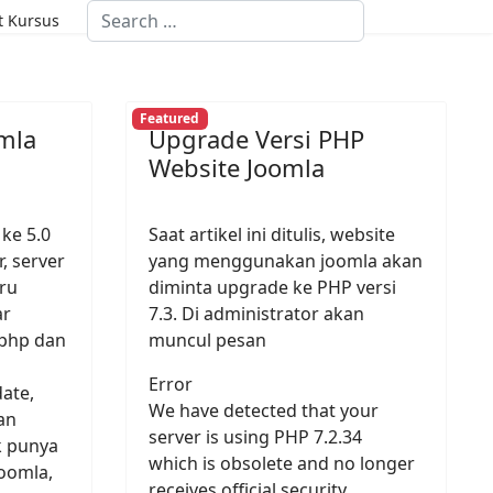
Search
st Kursus
Featured
mla
Upgrade Versi PHP
Website Joomla
ke 5.0
Saat artikel ini ditulis, website
, server
yang menggunakan joomla akan
aru
diminta upgrade ke PHP versi
ar
7.3. Di administrator akan
 php dan
muncul pesan
Error
ate,
We have detected that your
an
server is using PHP 7.2.34
k punya
which is obsolete and no longer
joomla,
receives official security