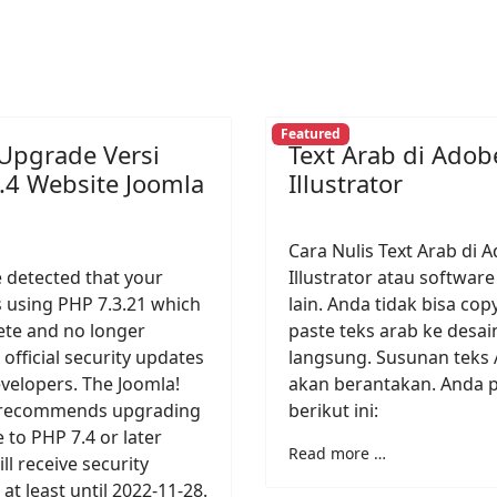
Featured
 Upgrade Versi
Text Arab di Adob
.4 Website Joomla
Illustrator
Cara Nulis Text Arab di 
 detected that your
Illustrator atau software
s using PHP 7.3.21 which
lain. Anda tidak bisa cop
ete and no longer
paste teks arab ke desai
 official security updates
langsung. Susunan teks
evelopers. The Joomla!
akan berantakan. Anda pe
 recommends upgrading
berikut ini:
e to PHP 7.4 or later
Read more …
ll receive security
at least until 2022-11-28.