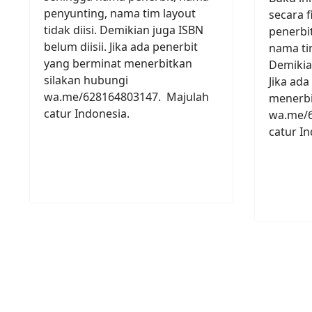
penyunting, nama tim layout
secara f
tidak diisi. Demikian juga ISBN
penerbi
belum diisii. Jika ada penerbit
nama tim
yang berminat menerbitkan
Demikian
silakan hubungi
Jika ada
wa.me/628164803147. Majulah
menerbi
catur Indonesia.
wa.me/6
catur In