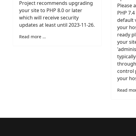
Project recommends upgrading
Please 
your site to PHP 8.0 or later
PHP 7.4 
which will receive security
default 
updates at least until 2023-11-26.
your hos
ready p
Read more …
your sit
'adminis
typicall
through 
control 
your hos
Read mo