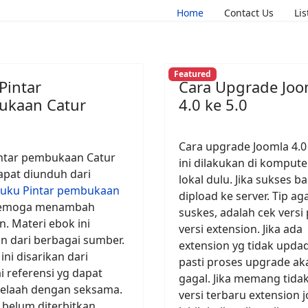
Home
Contact Us
Li
Featured
Pintar
Cara Upgrade Joo
kaan Catur
4.0 ke 5.0
Cara upgrade Joomla 4.0 
ntar pembukaan Catur
ini dilakukan di komputer
apat diunduh dari
lokal dulu. Jika sukses b
uku Pintar pembukaan
dipload ke server. Tip ag
Semoga menambah
suskes, adalah cek versi
. Materi ebok ini
versi extension. Jika ada
n dari berbagai sumber.
extension yg tidak updad
 ini disarikan dari
pasti proses upgrade ak
i referensi yg dapat
gagal. Jika memang tida
itelaah dengan seksama.
versi terbaru extension 
 belum diterbitkan