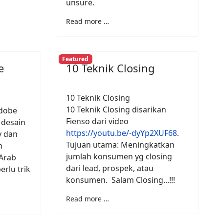
unsure.
Read more …
Featured
e
10 Teknik Closing
10 Teknik Closing
10 Teknik Closing disarikan
Adobe
Fienso dari video
 desain
https://youtu.be/-dyYp2XUF68
.
y dan
Tujuan utama: Meningkatkan
n
jumlah konsumen yg closing
 Arab
dari lead, prospek, atau
rlu trik
konsumen. Salam Closing...!!!
Read more …